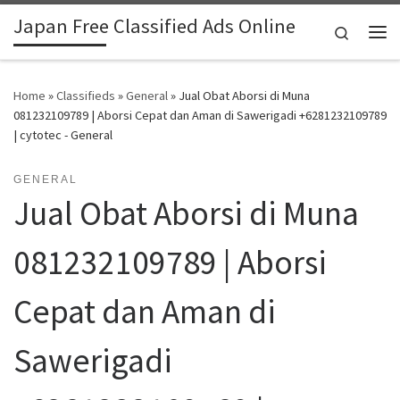
Japan Free Classified Ads Online
Skip to content
Search
Me
Home
»
Classifieds
»
General
»
Jual Obat Aborsi di Muna
081232109789 | Aborsi Cepat dan Aman di Sawerigadi +6281232109789
| cytotec - General
GENERAL
Jual Obat Aborsi di Muna
081232109789 | Aborsi
Cepat dan Aman di
Sawerigadi