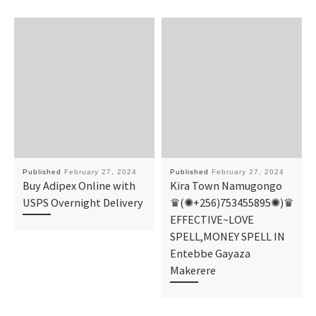
Published
February 27, 2024
Published
February 27, 2024
Buy Adipex Online with
Kira Town Namugongo
USPS Overnight Delivery
♛(✺+256)753455895✺)♛
EFFECTIVE~LOVE
SPELL,MONEY SPELL IN
Entebbe Gayaza
Makerere