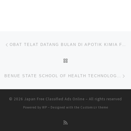
Post navigation
Previous post
OBAT TELAT DATANG BULAN DI APOTIK KIMIA FARMA ABORSI KANDUNGAN 087776558899
BACK TO POST LIST
Ne
BENUE STATE SCHOOL OF HEALTH TECHNOLOGY,AGASHA 2024/2025 (07043240159) ADMISSION FORM IS STILL ON SA
© 2026
Japan Free Classified Ads Online
– All rights reserved
Powered by
WP
– Designed with the
Customizr theme