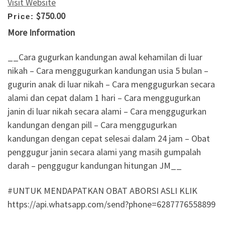
Visit Website
$750.00
Price:
More Information
__Cara gugurkan kandungan awal kehamilan di luar
nikah – Cara menggugurkan kandungan usia 5 bulan –
gugurin anak di luar nikah – Cara menggugurkan secara
alami dan cepat dalam 1 hari – Cara menggugurkan
janin di luar nikah secara alami – Cara menggugurkan
kandungan dengan pill – Cara menggugurkan
kandungan dengan cepat selesai dalam 24 jam – Obat
penggugur janin secara alami yang masih gumpalah
darah – penggugur kandungan hitungan JM__
#UNTUK MENDAPATKAN OBAT ABORSI ASLI KLIK
https://api.whatsapp.com/send?phone=6287776558899