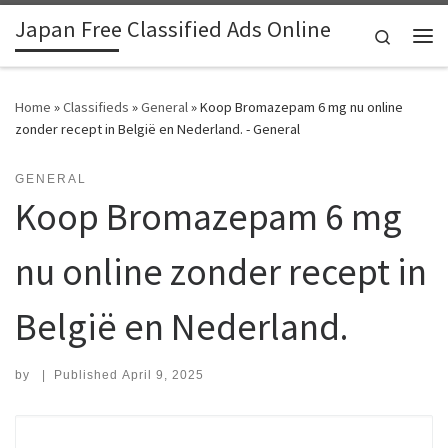
Japan Free Classified Ads Online
Skip to content
Search
Me
Home
»
Classifieds
»
General
»
Koop Bromazepam 6 mg nu online
zonder recept in België en Nederland. - General
GENERAL
Koop Bromazepam 6 mg
nu online zonder recept in
België en Nederland.
by
|
Published
April 9, 2025
Search for: