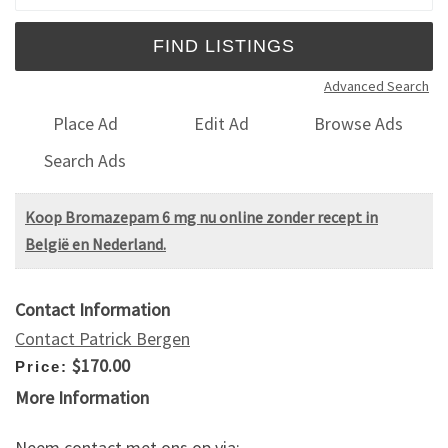
Advanced Search
Place Ad
Edit Ad
Browse Ads
Search Ads
Koop Bromazepam 6 mg nu online zonder recept in
België en Nederland.
Contact Information
Contact Patrick Bergen
$170.00
Price:
More Information
Neem contact met ons op via:………