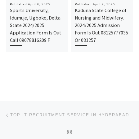
Published
April 9, 2025
Published
April 9, 2025
Sports University,
Kaduna State College of
Idumuje, Ugboko, Delta
Nursing and Midwifery.
State 2024/2025
2024/2025 Admission
Application Form Is Out
Form Is Out 08125777035
Call 09078816209 F
Or 081257
Post navigation
Previous post
TOP IT RECRUITMENT SERVICE IN HYDERABAD FOR FAST HIRING
BACK TO POST LIST