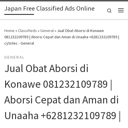
Japan Free Classified Ads Online
Skip to content
Search
Me
Home
»
Classifieds
»
General
»
Jual Obat Aborsi di Konawe
081232109789 | Aborsi Cepat dan Aman di Unaaha +6281232109789 |
cytotec - General
GENERAL
Jual Obat Aborsi di
Konawe 081232109789 |
Aborsi Cepat dan Aman di
Unaaha +6281232109789 |